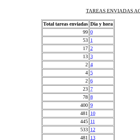
TAREAS ENVIADAS AG
Total tareas enviadas
Dia y hora
99
0
53
1
17
2
13
3
2
4
4
5
2
6
23
7
78
8
400
9
481
10
445
11
533
12
481
13