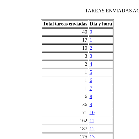
TAREAS ENVIADAS AG
Total tareas enviadas
Dia y hora
40
0
17
1
10
2
3
3
2
4
1
5
1
6
1
7
6
8
36
9
71
10
162
11
187
12
175
13