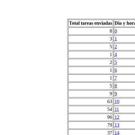
Total tareas enviadas
Dia y hor
8
0
3
1
5
2
1
4
2
5
1
6
1
7
5
8
9
9
63
10
54
11
96
12
79
13
37
14