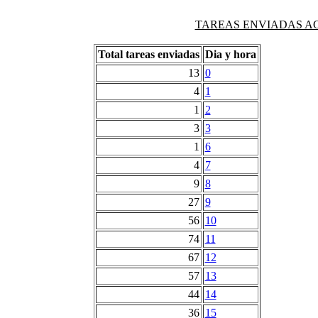
TAREAS ENVIADAS AG
Total tareas enviadas
Dia y hora
13
0
4
1
1
2
3
3
1
6
4
7
9
8
27
9
56
10
74
11
67
12
57
13
44
14
36
15