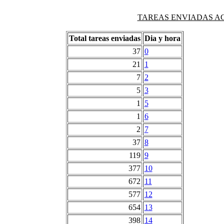
TAREAS ENVIADAS AG
Total tareas enviadas
Dia y hora
37
0
21
1
7
2
5
3
1
5
1
6
2
7
37
8
119
9
377
10
672
11
577
12
654
13
398
14