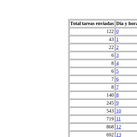
Total tareas enviadas
Dia y hor
122
0
43
1
22
2
6
3
8
4
6
5
7
6
8
7
140
8
245
9
543
10
719
11
868
12
692
13