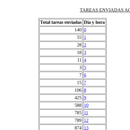
TAREAS ENVIADAS AG
Total tareas enviadas
Dia y hora
140
0
55
1
28
2
18
3
11
4
3
5
7
6
15
7
106
8
425
9
588
10
785
11
789
12
874
13