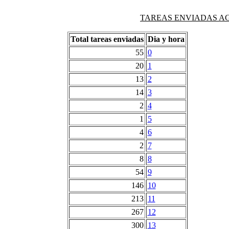
TAREAS ENVIADAS AG
Total tareas enviadas
Dia y hora
55
0
20
1
13
2
14
3
2
4
1
5
4
6
2
7
8
8
54
9
146
10
213
11
267
12
300
13