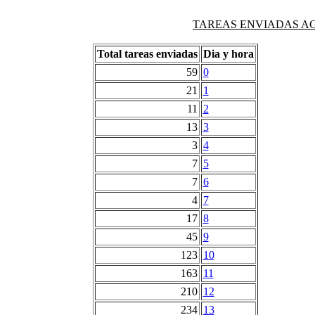
TAREAS ENVIADAS AG
Total tareas enviadas
Dia y hora
59
0
21
1
11
2
13
3
3
4
7
5
7
6
4
7
17
8
45
9
123
10
163
11
210
12
234
13