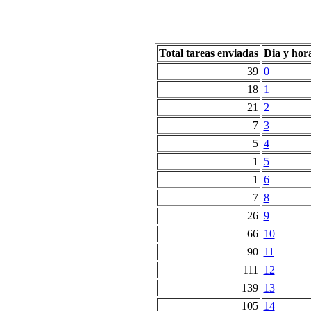
Total tareas enviadas
Dia y hor
39
0
18
1
21
2
7
3
5
4
1
5
1
6
7
8
26
9
66
10
90
11
111
12
139
13
105
14