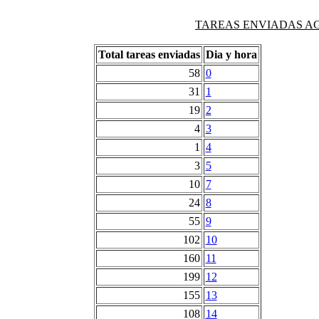
TAREAS ENVIADAS AG
Total tareas enviadas
Dia y hora
58
0
31
1
19
2
4
3
1
4
3
5
10
7
24
8
55
9
102
10
160
11
199
12
155
13
108
14