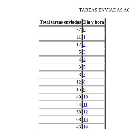
TAREAS ENVIADAS AG
Total tareas enviadas
Dia y hora
37
0
11
1
12
2
5
3
4
4
3
5
3
7
12
8
15
9
40
10
54
11
58
12
68
13
43
14