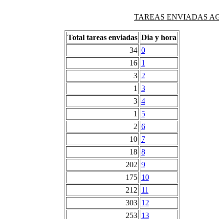
TAREAS ENVIADAS AG
Total tareas enviadas
Dia y hora
34
0
16
1
3
2
1
3
3
4
1
5
2
6
10
7
18
8
202
9
175
10
212
11
303
12
253
13