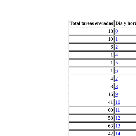
Total tareas enviadas
Dia y hor
18
0
10
1
6
2
1
4
1
5
1
6
4
7
3
8
16
9
41
10
60
11
58
12
63
13
42
14