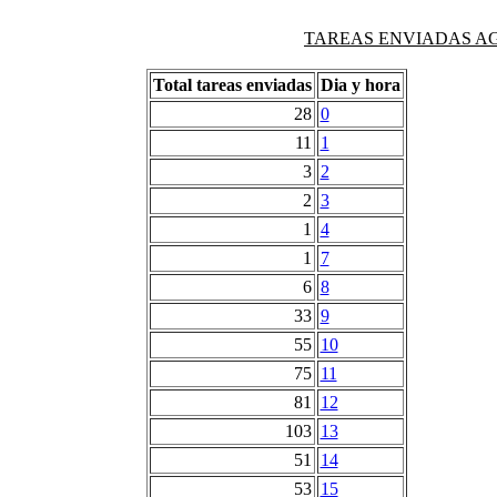
TAREAS ENVIADAS AG
Total tareas enviadas
Dia y hora
28
0
11
1
3
2
2
3
1
4
1
7
6
8
33
9
55
10
75
11
81
12
103
13
51
14
53
15