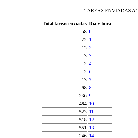
TAREAS ENVIADAS AG
Total tareas enviadas
Dia y hora
58
0
22
1
15
2
3
3
2
4
2
6
13
7
98
8
236
9
484
10
523
11
518
12
551
13
246
14