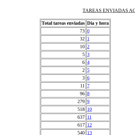
TAREAS ENVIADAS AG
Total tareas enviadas
Dia y hora
73
0
32
1
10
2
5
3
6
4
2
5
3
6
11
7
96
8
279
9
518
10
637
11
617
12
540
13