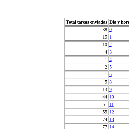
Total tareas enviadas
Dia y hor
38
0
15
1
10
2
4
3
1
4
2
5
1
6
5
8
13
9
44
10
51
11
55
12
74
13
77
14