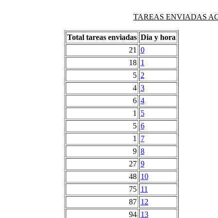
TAREAS ENVIADAS AG
Total tareas enviadas
Dia y hora
21
0
18
1
5
2
4
3
6
4
1
5
5
6
1
7
9
8
27
9
48
10
75
11
87
12
94
13