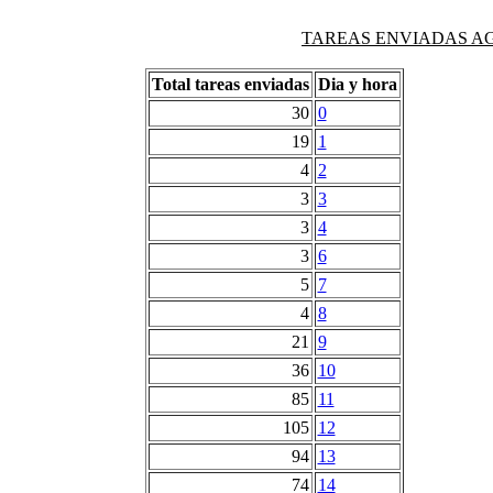
TAREAS ENVIADAS AG
Total tareas enviadas
Dia y hora
30
0
19
1
4
2
3
3
3
4
3
6
5
7
4
8
21
9
36
10
85
11
105
12
94
13
74
14