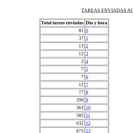
TAREAS ENVIADAS AG
Total tareas enviadas
Dia y hora
81
0
37
1
13
2
12
3
2
4
7
5
7
6
12
7
77
8
299
9
363
10
585
11
632
12
673
13