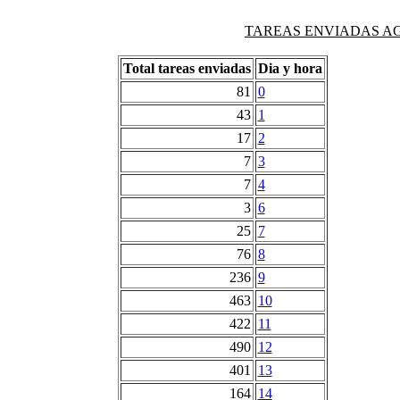
TAREAS ENVIADAS AG
Total tareas enviadas
Dia y hora
81
0
43
1
17
2
7
3
7
4
3
6
25
7
76
8
236
9
463
10
422
11
490
12
401
13
164
14