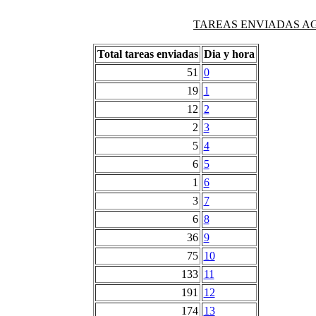
TAREAS ENVIADAS AG
Total tareas enviadas
Dia y hora
51
0
19
1
12
2
2
3
5
4
6
5
1
6
3
7
6
8
36
9
75
10
133
11
191
12
174
13