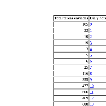
Total tareas enviadas
Dia y hor
105
0
33
1
19
2
19
3
3
4
5
5
6
6
25
7
116
8
355
9
477
10
606
11
469
12
688
13