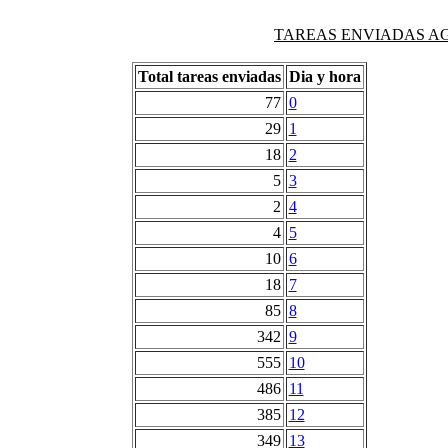
TAREAS ENVIADAS AG
Total tareas enviadas
Dia y hora
77
0
29
1
18
2
5
3
2
4
4
5
10
6
18
7
85
8
342
9
555
10
486
11
385
12
349
13