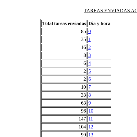
TAREAS ENVIADAS AG
Total tareas enviadas
Dia y hora
85
0
35
1
16
2
8
3
6
4
2
5
2
6
10
7
33
8
63
9
96
10
147
11
104
12
99
13