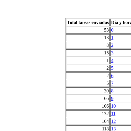
Total tareas enviadas
Dia y hor
53
0
13
1
8
2
15
3
1
4
2
5
2
6
5
7
30
8
66
9
106
10
132
11
164
12
118
13