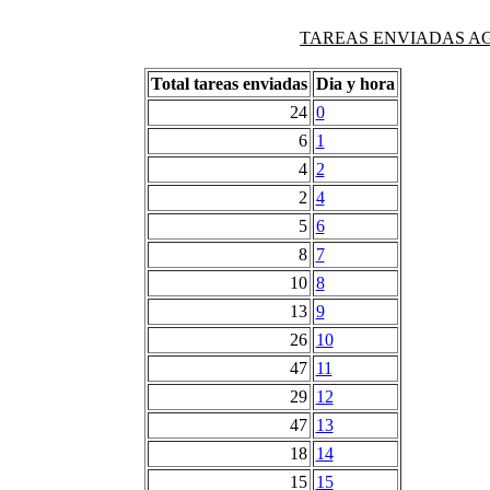
TAREAS ENVIADAS AG
Total tareas enviadas
Dia y hora
24
0
6
1
4
2
2
4
5
6
8
7
10
8
13
9
26
10
47
11
29
12
47
13
18
14
15
15