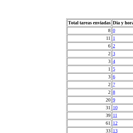
Total tareas enviadas
Dia y hor
8
0
11
1
6
2
2
3
3
4
1
5
3
6
2
7
2
8
20
9
31
10
39
11
61
12
33
13