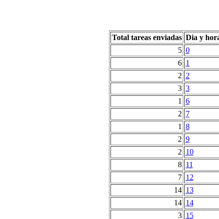
Total tareas enviadas
Dia y hor
5
0
6
1
2
2
3
3
1
6
2
7
1
8
2
9
2
10
8
11
7
12
14
13
14
14
3
15