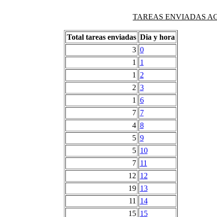
TAREAS ENVIADAS AG
Total tareas enviadas
Dia y hora
3
0
1
1
1
2
2
3
1
6
7
7
4
8
5
9
5
10
7
11
12
12
19
13
11
14
15
15