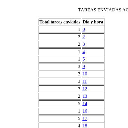
TAREAS ENVIADAS AG
Total tareas enviadas
Dia y hora
1
0
2
2
2
3
1
4
1
5
3
9
3
10
3
11
3
12
2
13
5
14
1
16
5
17
4
18