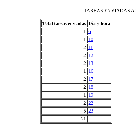
TAREAS ENVIADAS AG
Total tareas enviadas
Dia y hora
1
6
1
10
2
11
2
12
2
13
1
16
2
17
2
18
1
19
2
22
5
23
21