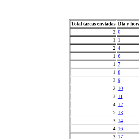
Total tareas enviadas
Dia y hor
2
0
1
1
2
4
1
6
1
7
1
8
3
9
2
10
3
11
4
12
5
13
3
14
4
16
3
17