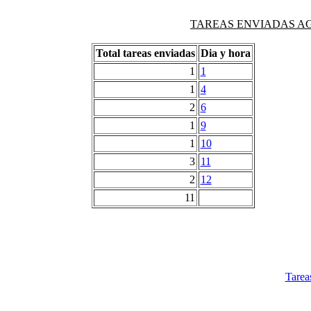
TAREAS ENVIADAS AG
Total tareas enviadas
Dia y hora
1
1
1
4
2
6
1
9
1
10
3
11
2
12
11
Tarea