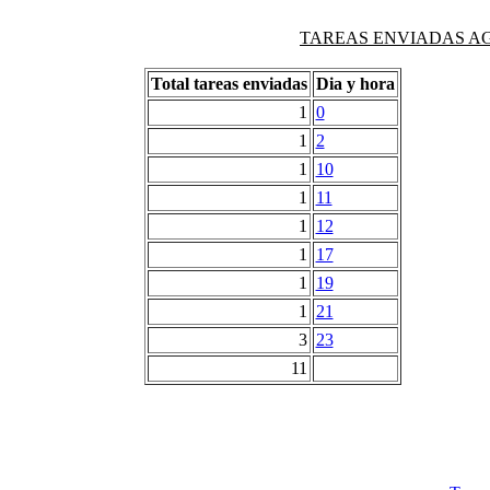
TAREAS ENVIADAS AG
Total tareas enviadas
Dia y hora
1
0
1
2
1
10
1
11
1
12
1
17
1
19
1
21
3
23
11