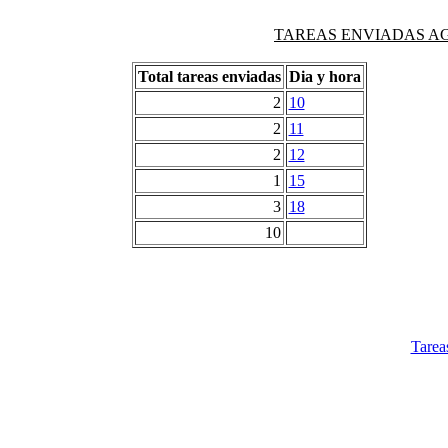
TAREAS ENVIADAS AG
Total tareas enviadas
Dia y hora
2
10
2
11
2
12
1
15
3
18
10
Tarea