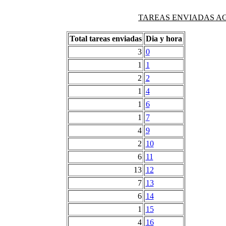
TAREAS ENVIADAS AG
Total tareas enviadas
Dia y hora
3
0
1
1
2
2
1
4
1
6
1
7
4
9
2
10
6
11
13
12
7
13
6
14
1
15
4
16