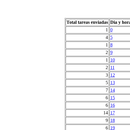
Total tareas enviadas
Dia y hor
1
0
4
5
1
8
2
9
1
10
2
11
3
12
5
13
7
14
6
15
6
16
14
17
9
18
6
19