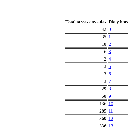
Total tareas enviadas
Dia y hor
42
0
35
1
18
2
6
3
2
4
3
5
3
6
3
7
29
8
58
9
136
10
285
11
369
12
336
13