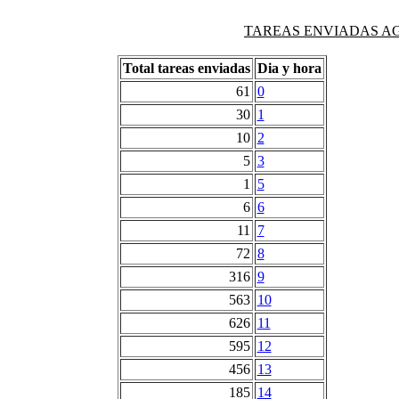
TAREAS ENVIADAS AG
Total tareas enviadas
Dia y hora
61
0
30
1
10
2
5
3
1
5
6
6
11
7
72
8
316
9
563
10
626
11
595
12
456
13
185
14