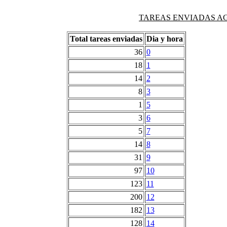
TAREAS ENVIADAS AG
Total tareas enviadas
Dia y hora
36
0
18
1
14
2
8
3
1
5
3
6
5
7
14
8
31
9
97
10
123
11
200
12
182
13
128
14