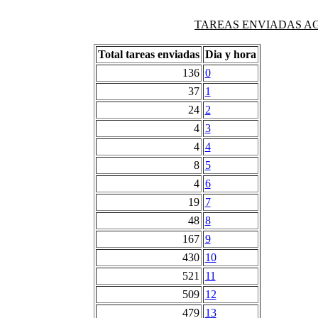
TAREAS ENVIADAS AG
Total tareas enviadas
Dia y hora
136
0
37
1
24
2
4
3
4
4
8
5
4
6
19
7
48
8
167
9
430
10
521
11
509
12
479
13