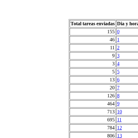
Total tareas enviadas
Dia y hor
155
0
46
1
11
2
9
3
3
4
5
5
13
6
20
7
126
8
464
9
713
10
695
11
784
12
806
13