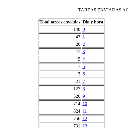
TAREAS ENVIADAS AG
Total tareas enviadas
Dia y hora
140
0
43
1
20
2
11
3
5
4
7
5
3
6
21
7
127
8
520
9
714
10
824
11
756
12
731
13