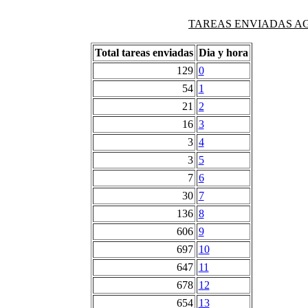
TAREAS ENVIADAS AG
Total tareas enviadas
Dia y hora
129
0
54
1
21
2
16
3
3
4
3
5
7
6
30
7
136
8
606
9
697
10
647
11
678
12
654
13