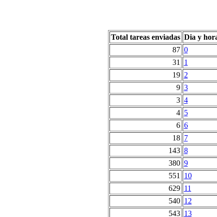
Total tareas enviadas
Dia y hor
87
0
31
1
19
2
9
3
3
4
4
5
6
6
18
7
143
8
380
9
551
10
629
11
540
12
543
13