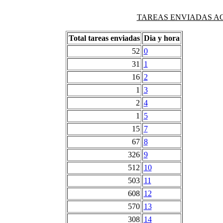
TAREAS ENVIADAS AG
Total tareas enviadas
Dia y hora
52
0
31
1
16
2
1
3
2
4
1
5
15
7
67
8
326
9
512
10
503
11
608
12
570
13
308
14