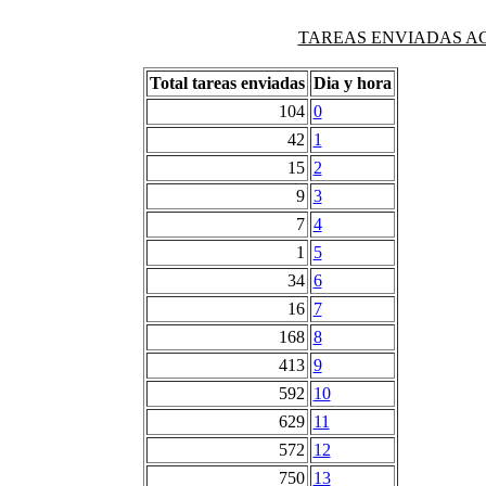
TAREAS ENVIADAS AG
Total tareas enviadas
Dia y hora
104
0
42
1
15
2
9
3
7
4
1
5
34
6
16
7
168
8
413
9
592
10
629
11
572
12
750
13