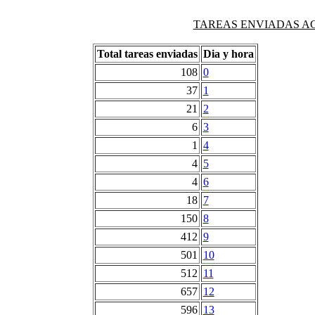
TAREAS ENVIADAS AG
Total tareas enviadas
Dia y hora
108
0
37
1
21
2
6
3
1
4
4
5
4
6
18
7
150
8
412
9
501
10
512
11
657
12
596
13